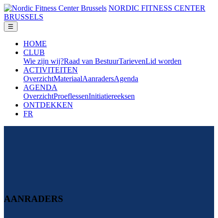
NORDIC FITNESS CENTER
BRUSSELS
HOME
CLUB
Wie zijn wij?
Raad van Bestuur
Tarieven
Lid worden
ACTIVITEITEN
Overzicht
Materiaal
Aanraders
Agenda
AGENDA
Overzicht
Proeflessen
Initiatiereeksen
ONTDEKKEN
FR
AANRADERS