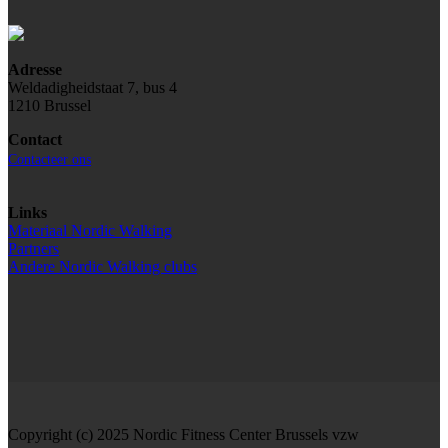
Adresse
Weldadigheidstaat 7, bus 4
1210 Brussel
Contact
Contacteer ons
Links
Materiaal Nordic Walking
Partners
Andere Nordic Walking clubs
Copyright (c) 2025 Nordic Fitness Center Brussels vzw