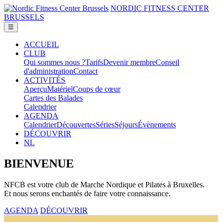
NORDIC FITNESS CENTER
BRUSSELS
ACCUEIL
CLUB
Qui sommes nous ?
Tarifs
Devenir membre
Conseil
d'administration
Contact
ACTIVITÉS
Aperçu
Matériel
Coups de cœur
Cartes des Balades
Calendrier
AGENDA
Calendrier
Découvertes
Séries
Séjours
Évènements
DÉCOUVRIR
NL
BIENVENUE
NFCB est votre club de Marche Nordique et Pilates à Bruxelles.
Et nous serons enchantés de faire votre connaissance.
AGENDA
DÉCOUVRIR