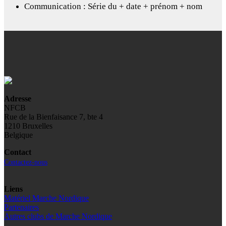
Communication : Série du + date + prénom + nom
Adresse
NFCB
Rue de la Bienfaisance 7, bte 4
1210 Bruxelles
Belgique
Contact
Contactez-nous
Liens
Matériel Marche Nordique
Partenaires
Autres clubs de Marche Nordique