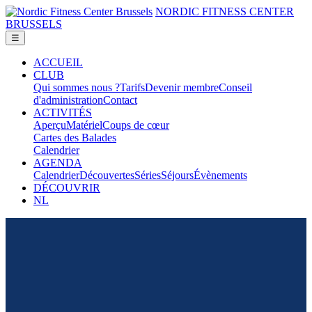
NORDIC FITNESS CENTER
BRUSSELS
ACCUEIL
CLUB
Qui sommes nous ?
Tarifs
Devenir membre
Conseil
d'administration
Contact
ACTIVITÉS
Aperçu
Matériel
Coups de cœur
Cartes des Balades
Calendrier
AGENDA
Calendrier
Découvertes
Séries
Séjours
Évènements
DÉCOUVRIR
NL