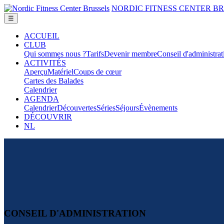
NORDIC FITNESS CENTER B
ACCUEIL
CLUB
Qui sommes nous ?
Tarifs
Devenir membre
Conseil d'administrat
ACTIVITÉS
Aperçu
Matériel
Coups de cœur
Cartes des Balades
Calendrier
AGENDA
Calendrier
Découvertes
Séries
Séjours
Évènements
DÉCOUVRIR
NL
CONSEIL D'ADMINISTRATION